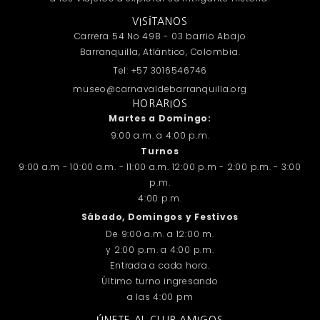
VISÍTANOS
Carrera 54 No 49B - 03 barrio Abajo
Barranquilla, Atlántico, Colombia.
Tel: +57 3016546746
museo@carnavaldebarranquilla.org
HORARIOS
Martes a Domingo:
9:00 a.m. a 4:00 p.m.
Turnos
9:00 a.m - 10:00 a.m. - 11:00 a.m. 12:00 p.m - 2:00 p.m. - 3:00
p.m.
4:00 p.m.
Sábado, Domingos y Festivos
De 9:00 a.m. a 12:00 m.
y 2:00 p.m. a 4:00 p.m.
Entrada a cada hora.
Último turno ingresando
a las 4:00 pm
ÚNETE AL CLUB AMIGOS